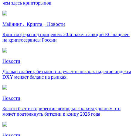
чем здесь крипторынок
Майнинг , Крипта , Новости
Криптосфера под прицелом: 20-й пакет санкций ЕС нацелен
на криптосервисы России
Новости
Доллар слабеет, биткоин получает шанс: как падение индекса
DXY меняет баланс на рынках
Новости
Золото бьет исторические рекорды: к каким уровням это
может подтолкнуть биткоин к концу 2026 года
Новости