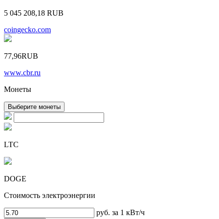
5 045 208,18
RUB
coingecko.com
77,96
RUB
www.cbr.ru
Монеты
Выберите монеты
LTC
DOGE
Стоимость электроэнергии
руб. за 1 кВт/ч