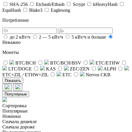
SHA-256
Etchash/Ethash
Scrypt
kHeavyHash
EquiHash
Blake3
Eaglesong
Потребление
до 2 кВт/ч
2 — 5 кВт/ч
5 кВт/ч и больше
Неважно
Монеты
BTC/BCH
BTC/BCH/BSV
ETC/ETHW
LTC/DOGE
KAS
ZEC/ZEN
ALPH
ETC+ZIL / ETHW+ZIL
ETC
Nervos CKB
Показать
Популярные
Сортировка
Популярные
Новинки
Сначала дешевле
Сначала дороже