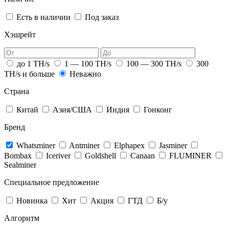
Есть в наличии
Под заказ
Хэшрейт
до 1 TH/s
1 — 100 TH/s
100 — 300 TH/s
300
TH/s и больше
Неважно
Страна
Китай
Азия/США
Индия
Гонконг
Бренд
Whatsminer
Antminer
Elphapex
Jasminer
Bombax
Iceriver
Goldshell
Canaan
FLUMINER
Sealminer
Специальное предложение
Новинка
Хит
Акция
ГТД
Б/у
Алгоритм