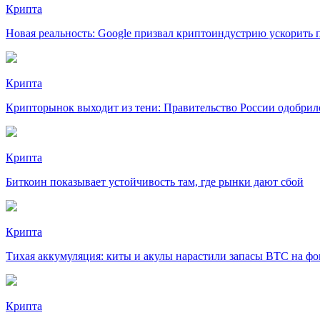
Крипта
Новая реальность: Google призвал криптоиндустрию ускорить 
Крипта
Крипторынок выходит из тени: Правительство России одобрило
Крипта
Биткоин показывает устойчивость там, где рынки дают сбой
Крипта
Тихая аккумуляция: киты и акулы нарастили запасы BTC на фо
Крипта