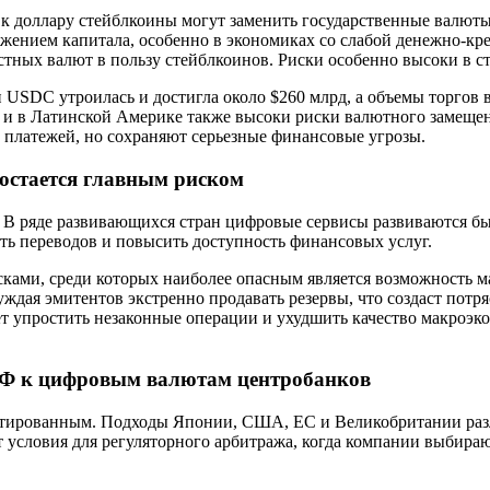
к доллару стейблкоины могут заменить государственные валюты 
ением капитала, особенно в экономиках со слабой денежно-кре
стных валют в пользу стейблкоинов. Риски особенно высоки в с
SDC утроилась и достигла около $260 млрд, а объемы торгов в
е и в Латинской Америке также высоки риски валютного замеще
 платежей, но сохраняют серьезные финансовые угрозы.
 остается главным риском
 В ряде развивающихся стран цифровые сервисы развиваются бы
ть переводов и повысить доступность финансовых услуг.
ми, среди которых наиболее опасным является возможность мас
ждая эмитентов экстренно продавать резервы, что создаст потр
т упростить незаконные операции и ухудшить качество макроэко
ВФ к цифровым валютам центробанков
нтированным. Подходы Японии, США, ЕС и Великобритании разл
т условия для регуляторного арбитража, когда компании выбир