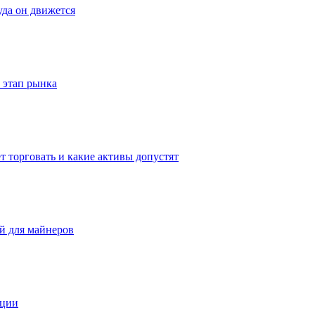
уда он движется
 этап рынка
т торговать и какие активы допустят
ей для майнеров
иции