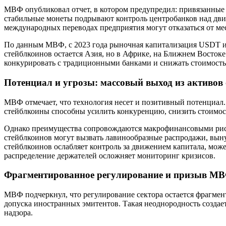
МВФ опубликовал отчет, в котором предупредил: привязанные 
стабильные монеты подрывают контроль центробанков над движ
международных переводах предприятия могут отказаться от ме
По данным МВФ, с 2023 года рыночная капитализация USDT и U
стейблкоинов остается Азия, но в Африке, на Ближнем Восток
конкурировать с традиционными банками и снижать стоимость
Потенциал и угрозы: массовый выход из активов
МВФ отмечает, что технология несет и позитивный потенциал.
стейблкоины способны усилить конкуренцию, снизить стоимос
Однако преимущества сопровождаются макрофинансовыми риска
стейблкоинов могут вызвать лавинообразные распродажи, выну
стейблкоинов ослабляет контроль за движением капитала, може
распределение держателей осложняет мониторинг кризисов.
Фрагментированное регулирование и призыв М
МВФ подчеркнул, что регулирование сектора остается фрагме
допуска иностранных эмитентов. Такая неоднородность создае
надзора.