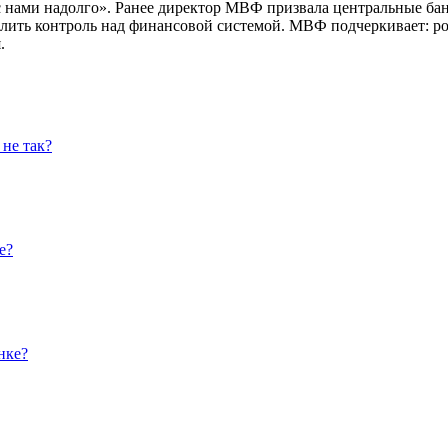
 с нами надолго». Ранее директор МВФ призвала центральные ба
илить контроль над финансовой системой. МВФ подчеркивает: ро
.
не так?
е?
нке?