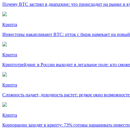
Почему BTC застрял в диапазоне: что происходит на рынке и к
Крипта
Инвесторы накапливают BTC: отток с бирж намекает на новый
Крипта
Криптотрейдинг в России выходит в легальное поле: кто сможе
Крипта
Сложность падает, доходность растет: редкое окно возможност
Крипта
Корпорации заходят в крипту: 73% готовы наращивать инвест