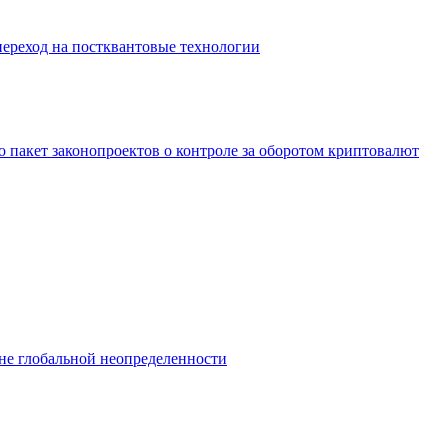
переход на постквантовые технологии
 пакет законопроектов о контроле за оборотом криптовалют
не глобальной неопределенности