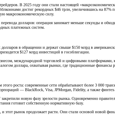
трейдеров. В 2025 году они стали настоящей «макроэкономичес
 стейблкоинами достиг рекордных $46 трлн, увеличившись на 87
ную макроэкономическую силу.
еревода долларов: операция занимает меньше секунды и обходит
одных платежных систем.
х долларов в обращении и держат свыше $150 млрд в американс
 приходится $127 млрд инвестиций в гособлигации.
бизнесом, международной торговлей и цифровыми платформами,
налогом доллара, охватывая рынки, где традиционные финансы р
этого роста: современные сети обрабатывают более 3 000 транза
раций — BlackRock, Visa, JPMorgan, Fidelity, а также финтех-и
 закрепили новую фазу зрелости рынка. Одновременно правите
тания готовит собственную нормативную базу.
 и этот рынок продолжает расти. Они стали основой новой фин