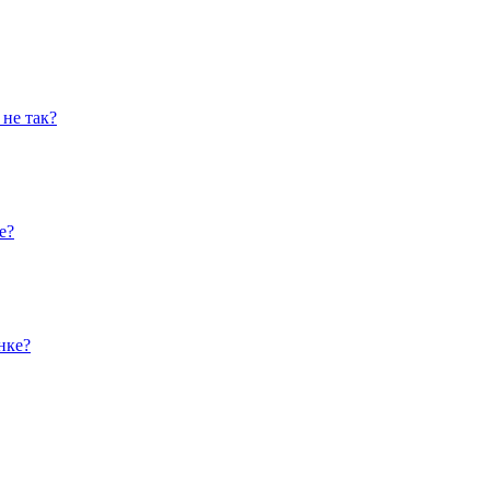
не так?
е?
нке?