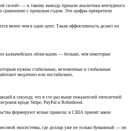
кой силой» — к такому выводу пришли аналитики венчурного
% по сравнению с прошлым годом. Эти цифры превратили
ся менее чем в один цент. Такая эффективность делает их
ких казначейских облигациях — больше, чем некоторые
 которым нужны стабильные, мгновенные и глобальные
аботают медленно или нестабильно.
кций в секунду, что в сто раз выше показателей пятилетней
гроков вроде Stripe, PayPal и Robinhood.
льства формируют ясные правила: в США принят закон
ансовой экосистемы, где доллар уже не только бумажный — он