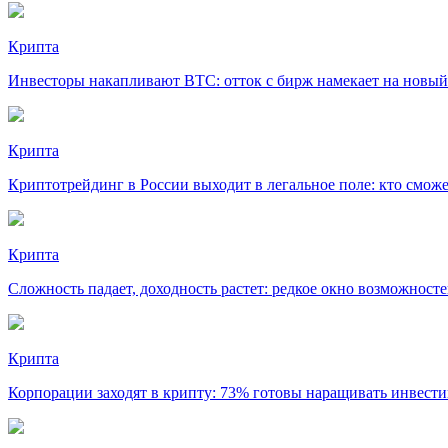
Крипта
Инвесторы накапливают BTC: отток с бирж намекает на новый
Крипта
Криптотрейдинг в России выходит в легальное поле: кто сможе
Крипта
Сложность падает, доходность растет: редкое окно возможност
Крипта
Корпорации заходят в крипту: 73% готовы наращивать инвест