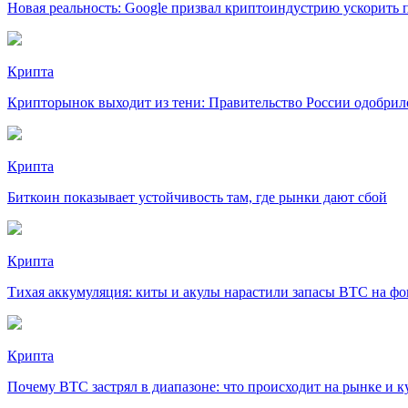
Новая реальность: Google призвал криптоиндустрию ускорить 
Крипта
Крипторынок выходит из тени: Правительство России одобрило
Крипта
Биткоин показывает устойчивость там, где рынки дают сбой
Крипта
Тихая аккумуляция: киты и акулы нарастили запасы BTC на фо
Крипта
Почему BTC застрял в диапазоне: что происходит на рынке и к