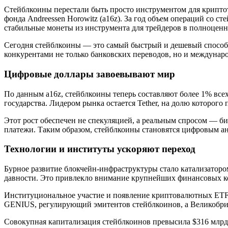
Стейблкоины перестали быть просто инструментом для крипто
фонда Andreessen Horowitz (a16z). За год объем операций со
стабильные монеты из инструмента для трейдеров в полноцен
Сегодня стейблкоины — это самый быстрый и дешевый способ п
конкурентами не только банковских переводов, но и междунар
Цифровые доллары завоевывают мир
По данным a16z, стейблкоины теперь составляют более 1% все
государства. Лидером рынка остается Tether, на долю которого
Этот рост обеспечен не спекуляцией, а реальным спросом — 
платежи. Таким образом, стейблкоины становятся цифровым а
Технологии и институты ускоряют переход
Бурное развитие блокчейн-инфраструктуры стало катализатором 
давности. Это привлекло внимание крупнейших финансовых корпо
Институциональное участие и появление криптовалютных ETF
GENIUS, регулирующий эмитентов стейблкоинов, а Великобри
Совокупная капитализация стейблкоинов превысила $316 млрд,